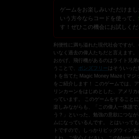
ゲームをお楽しみいただけまし
いう方今ならコードを使って、
す！ぜひこの機会にお試しくだ
利便性に満ち溢れた現代社会ですが、
いなく過去の偉人たちだと言えます。
おかげ、飛行機があるのはライト兄弟
うことで、
ボンズフリー
はそういった
トを当てた Magic Money Maze (
をご紹介します！ このゲームでは、ア
リンカーンをはじめとした、アメリカ
っています。 このゲームをすること
楽しみながらも、「この偉人一体誰で
う？」といった、勉強の意欲につながる
ムになっているんです。 とはいって
トですので、しっかりビッグウィンを
よね。ご安心ください、このMagic Mon