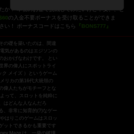
たか？ 本物のお金で挑戦してみたいけど不安、、と
$60
の入金不要ボーナスを受け取ることができま
さい！ ボーナスコードはこちら
『BONS777』
その礎を築いたのは、間違
 電気があるのはエジソンの
のおかげなわけです。 とい
世界の偉人にスポットライ
 マジック メイズ ）というゲーム
メリカの第16代大統領の
の偉人たちがモチーフとな
によって、スロットを純粋に
、はどんな人なんだろ
、非常に知育的(?)なゲー
もやはりこのゲームはスロッ
ゲットできるかも重要です
ey Maze は、一発の破壊