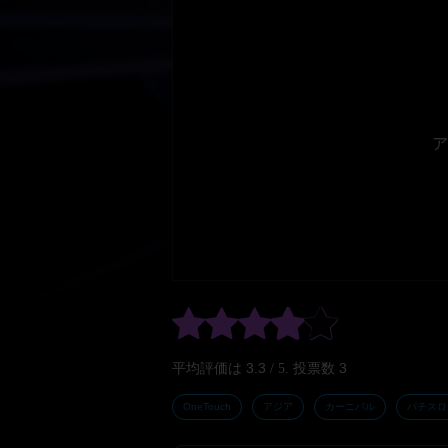
ア
3.3
3
平均評価は
/ 5. 投票数
OneTouch
アジア
カーニバル
パチスロ