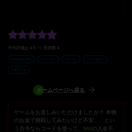
4.5
4
平均評価は
/ 5. 投票数
Pragmatic Play
キャンディ
スロット
ファンタジー
人気ゲーム
ホームページへ戻る
ゲームをお楽しみいただけましたか？ 本物
のお金で挑戦してみたいけど不安、、とい
う方今ならコードを使って、
$60
の入金不