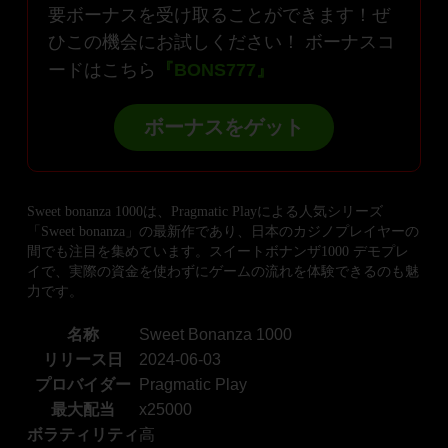
要ボーナスを受け取ることができます！ぜ
ひこの機会にお試しください！ ボーナスコ
ードはこちら
『BONS777』
ボーナスをゲット
Sweet bonanza 1000は、Pragmatic Playによる人気シリーズ
「Sweet bonanza」の最新作であり、日本のカジノプレイヤーの
間でも注目を集めています。スイートボナンザ1000 デモプレ
イで、実際の資金を使わずにゲームの流れを体験できるのも魅
力です。
名称
Sweet Bonanza 1000
リリース日
2024-06-03
プロバイダー
Pragmatic Play
最大配当
x25000
ボラティリティ
高