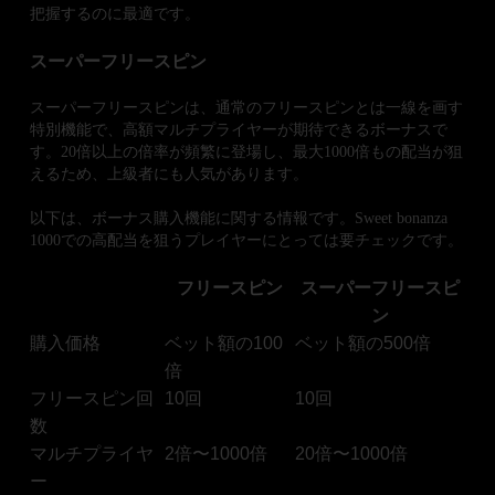
把握するのに最適です。
スーパーフリースピン
スーパーフリースピンは、通常のフリースピンとは一線を画す
特別機能で、高額マルチプライヤーが期待できるボーナスで
す。20倍以上の倍率が頻繁に登場し、最大1000倍もの配当が狙
えるため、上級者にも人気があります。
以下は、ボーナス購入機能に関する情報です。Sweet bonanza
1000での高配当を狙うプレイヤーにとっては要チェックです。
フリースピン
スーパーフリースピ
ン
購入価格
ベット額の100
ベット額の500倍
倍
フリースピン回
10回
10回
数
マルチプライヤ
2倍〜1000倍
20倍〜1000倍
ー